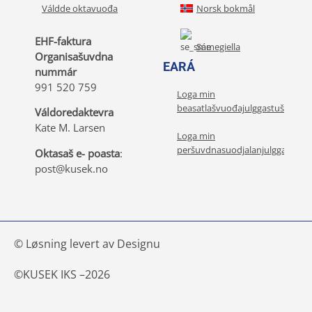
Váldde oktavuođa
Norsk bokmål
EHF-faktura
Sámegiella
Organisašuvdna
EARÁ
nummár
991 520 759
Loga min
beasatlašvuođajulggastuša
Váldoredaktevra
Kate M. Larsen
Loga min
peršuvdnasuodjalanjulggastuša
Oktasaš e- poasta
:
post@kusek.no
© Løsning levert av Designu
©
KUSEK IKS –
2026