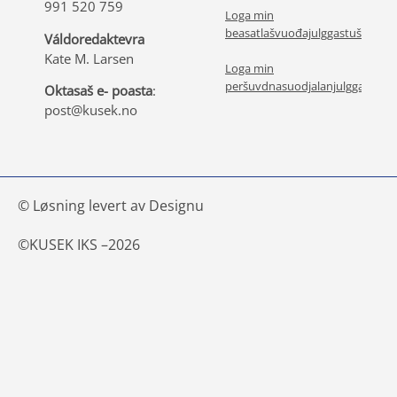
991 520 759
Loga min
beasatlašvuođajulggastuša
Váldoredaktevra
Kate M. Larsen
Loga min
peršuvdnasuodjalanjulggastuša
Oktasaš e- poasta
:
post@kusek.no
© Løsning levert av Designu
©
KUSEK IKS –
2026