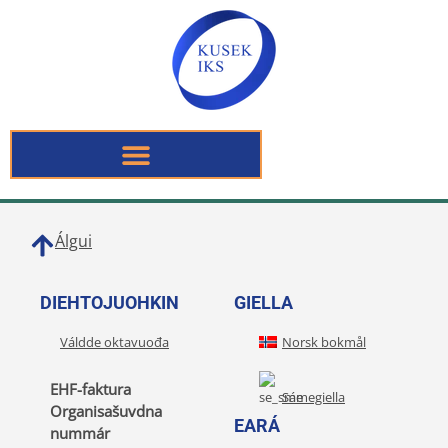
Álgui
DIEHTOJUOHKIN
GIELLA
Váldde oktavuođa
Norsk bokmål
EHF-faktura
Sámegiella
Organisašuvdna
EARÁ
nummár