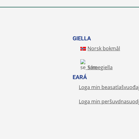
GIELLA
Norsk bokmål
Sámegiella
EARÁ
Loga min beasatlašvuođa
Loga min peršuvdnasuodj