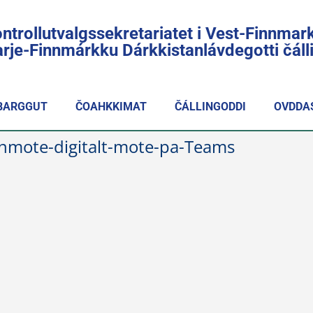
ntrollutvalgssekretariatet i Vest-Finnmar
rje-Finnmárkku Dárkkistanlávdegotti čál
BARGGUT
ČOAHKKIMAT
ČÁLLINGODDI
OVDDA
ernmote-digitalt-mote-pa-Teams