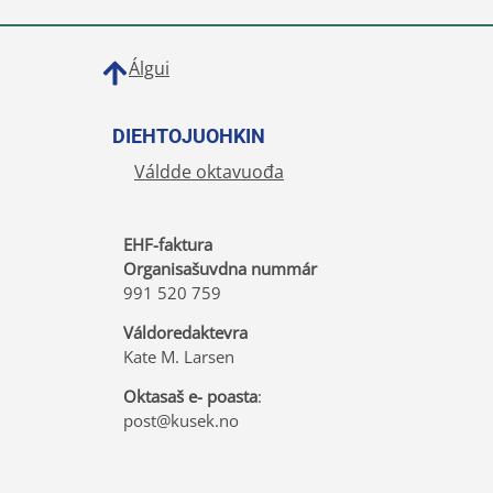
Álgui
DIEHTOJUOHKIN
Váldde oktavuođa
EHF-faktura
Organisašuvdna nummár
991 520 759
Váldoredaktevra
Kate M. Larsen
Oktasaš e- poasta
:
post@kusek.no