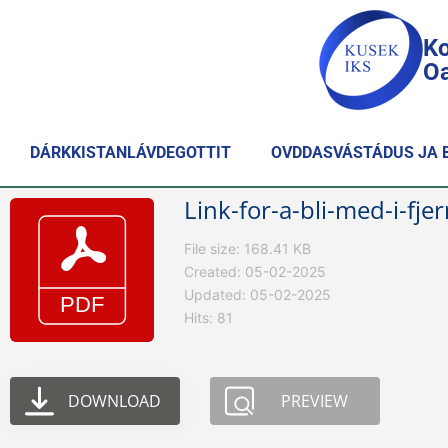
Ko
Oa
DÁRKKISTANLÁVDEGOTTIT
OVDDASVÁSTÁDUS JA 
Link-for-a-bli-med-i-fj
File size: 168.41 KB
Created: 05-02-2025
Updated: 05-02-2025
Hits: 81
DOWNLOAD
PREVIEW