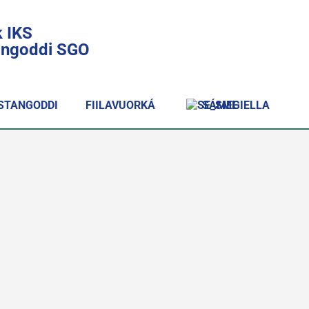
k IKS
lingoddi SGO
STANGODDI
FIILAVUORKÁ
SÁMEGIELLA