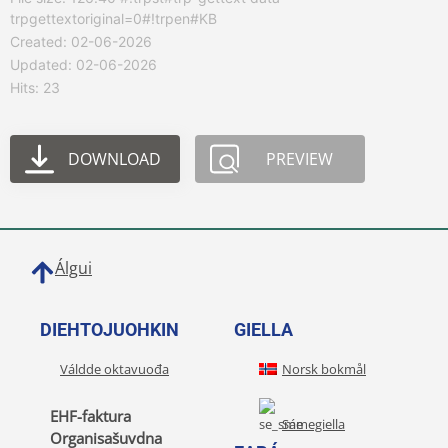
trpgettextoriginal=0#!trpen#KB
Created: 02-06-2026
Updated: 02-06-2026
Hits: 23
DOWNLOAD
PREVIEW
Álgui
DIEHTOJUOHKIN
GIELLA
Váldde oktavuođa
Norsk bokmål
EHF-faktura
Sámegiella
Organisašuvdna