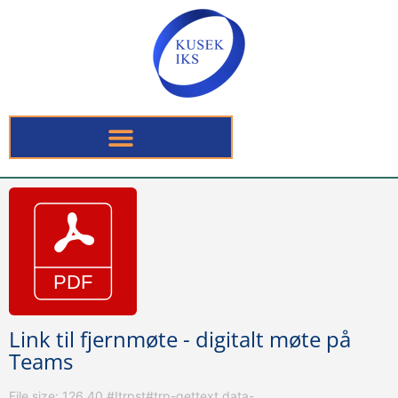
Link til fjernmøte - digitalt møte på
Teams
File size: 126.40 #!trpst#trp-gettext data-