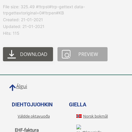
File size: 325.49 #!trpst#trp-gettext data-
trpgettextoriginal=0#!trpen#KB
Created: 21-01-2021
Updated: 21-01-2021
Hits: 115
DOWNLOAD
PREVIEW
Álgui
DIEHTOJUOHKIN
GIELLA
Váldde oktavuođa
Norsk bokmål
EHF-faktura