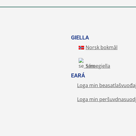
GIELLA
Norsk bokmål
Sámegiella
EARÁ
Loga min beasatlašvuođa
Loga min peršuvdnasuodj