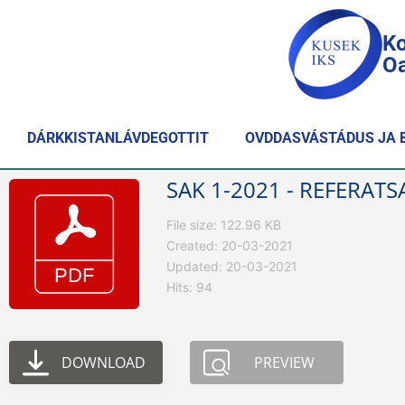
Ko
Oa
DÁRKKISTANLÁVDEGOTTIT
OVDDASVÁSTÁDUS JA 
SAK 1-2021 - REFERATS
File size: 122.96 KB
Created: 20-03-2021
Updated: 20-03-2021
Hits: 94
DOWNLOAD
PREVIEW