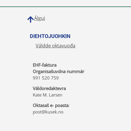
Álgui
DIEHTOJUOHKIN
Váldde oktavuođa
EHF-faktura
Organisašuvdna nummár
991 520 759
Váldoredaktevra
Kate M. Larsen
Oktasaš e- poasta
:
post@kusek.no