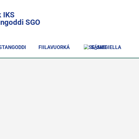
k IKS
lingoddi SGO
STANGODDI
FIILAVUORKÁ
SÁMEGIELLA