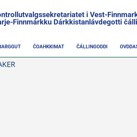
ntrollutvalgssekretariatet i Vest-Finnmar
rje-Finnmárkku Dárkkistanlávdegotti čál
BARGGUT
ČOAHKKIMAT
ČÁLLINGODDI
OVDDA
AKER