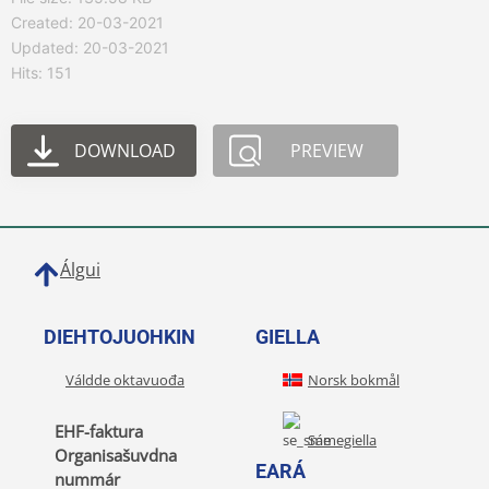
Created: 20-03-2021
Updated: 20-03-2021
Hits: 151
DOWNLOAD
PREVIEW
Álgui
DIEHTOJUOHKIN
GIELLA
Váldde oktavuođa
Norsk bokmål
EHF-faktura
Sámegiella
Organisašuvdna
EARÁ
nummár