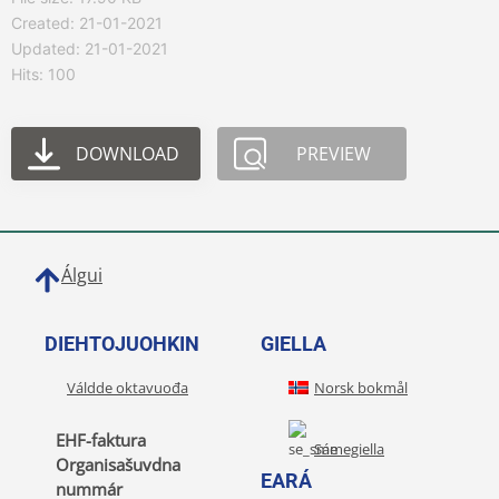
Created: 21-01-2021
Updated: 21-01-2021
Hits: 100
DOWNLOAD
PREVIEW
Álgui
DIEHTOJUOHKIN
GIELLA
Váldde oktavuođa
Norsk bokmål
EHF-faktura
Sámegiella
Organisašuvdna
EARÁ
nummár