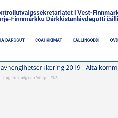
ntrollutvalgssekretariatet i Vest-Finnmar
rje-Finnmárkku Dárkkistanlávdegotti čál
JA BARGGUT
ČOAHKKIMAT
ČÁLLINGODDI
OVD
Uavhengihetserklæring 2019 - Alta kom
ata-trpgettextoriginal=0#!trpen#KB