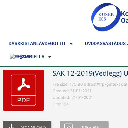
Ko
Oa
DÁRKKISTANLÁVDEGOTTIT
OVDDASVÁSTÁDUS 
SÁMEGIELLA
SAK 12-2019(Vedlegg) 
File size: 175.90 #!trpst#trp-gettext d
Created: 21-01-2021
Updated: 21-01-2021
Hits: 124
DOWNLOAD
PREVIEW