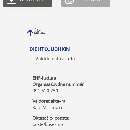
Álgui
DIEHTOJUOHKIN
Váldde oktavuođa
EHF-faktura
Organisašuvdna nummár
991 520 759
Váldoredaktevra
Kate M. Larsen
Oktasaš e- poasta
:
post@kusek.no