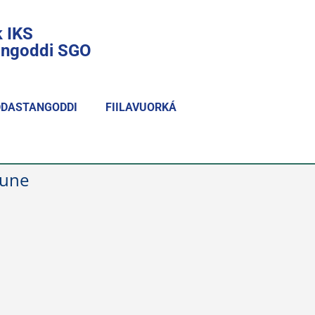
k IKS
lingoddi SGO
DASTANGODDI
FIILAVUORKÁ
mune