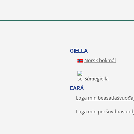
GIELLA
Norsk bokmål
Sámegiella
EARÁ
Loga min beasatlašvuođa
Loga min peršuvdnasuodj