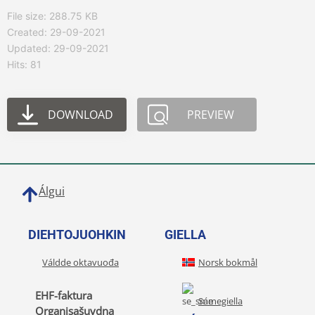
File size: 288.75 KB
Created: 29-09-2021
Updated: 29-09-2021
Hits: 81
DOWNLOAD
PREVIEW
Álgui
DIEHTOJUOHKIN
GIELLA
Váldde oktavuođa
Norsk bokmål
EHF-faktura
Sámegiella
Organisašuvdna