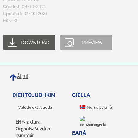
Created: 04-10-2021
Updated: 04-10-2021
Hits: 69
DOWNLOAD
PREVIEW
Álgui
DIEHTOJUOHKIN
GIELLA
Váldde oktavuođa
Norsk bokmål
EHF-faktura
Sámegiella
Organisašuvdna
EARÁ
nummár