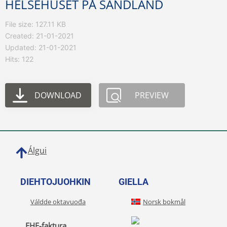
HELSEHUSET PÅ SANDLAND
File size: 127.11 KB
Created: 21-01-2021
Updated: 21-01-2021
Hits: 122
DOWNLOAD
PREVIEW
Álgui
DIEHTOJUOHKIN
GIELLA
Váldde oktavuođa
Norsk bokmål
EHF-faktura