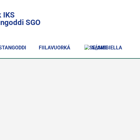
k IKS
lingoddi SGO
STANGODDI
FIILAVUORKÁ
SÁMEGIELLA