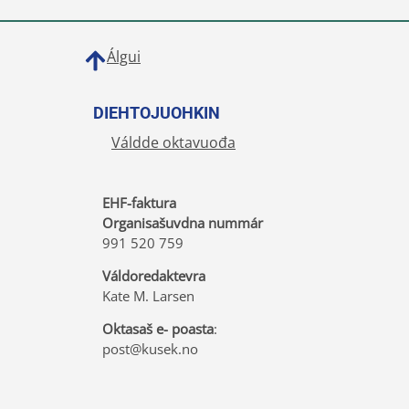
Álgui
DIEHTOJUOHKIN
Váldde oktavuođa
EHF-faktura
Organisašuvdna nummár
991 520 759
Váldoredaktevra
Kate M. Larsen
Oktasaš e- poasta
:
post@kusek.no