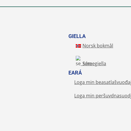
GIELLA
Norsk bokmål
Sámegiella
EARÁ
Loga min beasatlašvuođa
Loga min peršuvdnasuodj