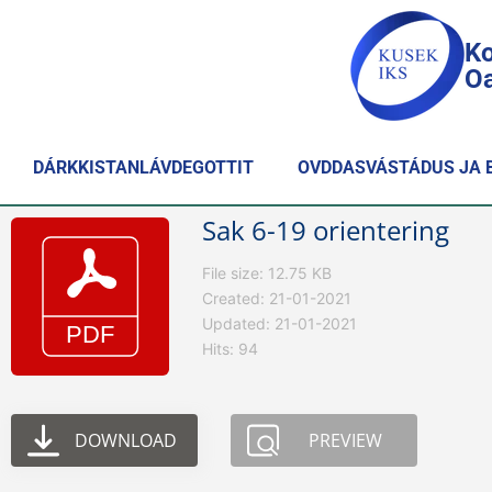
Ko
Oa
DÁRKKISTANLÁVDEGOTTIT
OVDDASVÁSTÁDUS JA 
Sak 6-19 orientering
File size: 12.75 KB
Created: 21-01-2021
Updated: 21-01-2021
Hits: 94
DOWNLOAD
PREVIEW