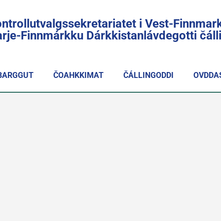
ntrollutvalgssekretariatet i Vest-Finnmar
rje-Finnmárkku Dárkkistanlávdegotti čál
BARGGUT
ČOAHKKIMAT
ČÁLLINGODDI
OVDDA