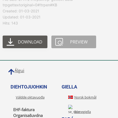
trpgettextoriginal=0#!trpen#KB
Created: 01-03-2021
Updated: 01-03-2021
Hits: 143
DOWNLOAD
PREVIEW
Álgui
DIEHTOJUOHKIN
GIELLA
Váldde oktavuođa
Norsk bokmål
EHF-faktura
Sámegiella
Organisašuvdna