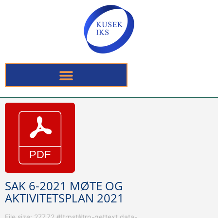
SAK 6-2021 MØTE OG
AKTIVITETSPLAN 2021
File size: 277.72 #!trpst#trp-gettext data-