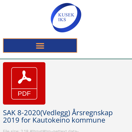
SAK 8-2020(Vedlegg) Årsregnskap
2019 for Kautokeino kommune
File size: 2.18 #!trpst#trp-gettext data-