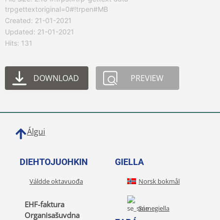
trpgettextoriginal=0#!trpen#MB
Created: 21-01-2021
Updated: 21-01-2021
Hits: 131
DOWNLOAD
PREVIEW
Álgui
DIEHTOJUOHKIN
GIELLA
Váldde oktavuođa
Norsk bokmål
EHF-faktura
Sámegiella
Organisašuvdna