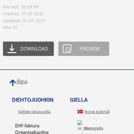
File size: 19.59 KB
Created: 21-01-2021
Updated: 21-01-2021
Hits: 97
DOWNLOAD
PREVIEW
Álgui
DIEHTOJUOHKIN
GIELLA
Váldde oktavuođa
Norsk bokmål
EHF-faktura
Sámegiella
Organisašuvdna