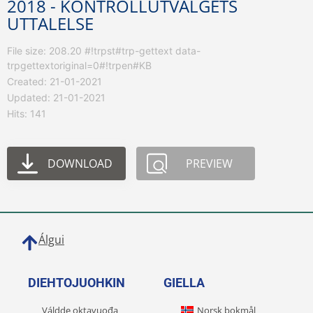
2018 - KONTROLLUTVALGETS
UTTALELSE
File size: 208.20 #!trpst#trp-gettext data-
trpgettextoriginal=0#!trpen#KB
Created: 21-01-2021
Updated: 21-01-2021
Hits: 141
DOWNLOAD
PREVIEW
Álgui
DIEHTOJUOHKIN
GIELLA
Váldde oktavuođa
Norsk bokmål