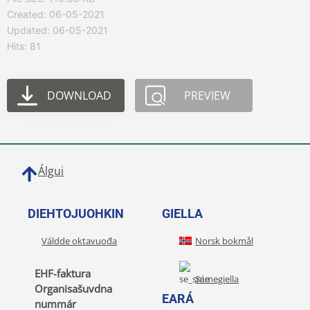
Created: 06-05-2021
Updated: 06-05-2021
Hits: 81
DOWNLOAD
PREVIEW
Álgui
DIEHTOJUOHKIN
GIELLA
Váldde oktavuođa
Norsk bokmål
EHF-faktura
Sámegiella
Organisašuvdna
EARÁ
nummár