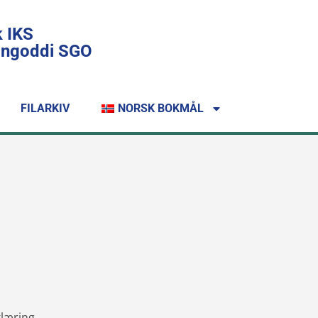
k IKS
lingoddi SGO
FILARKIV
NORSK BOKMÅL
klæring