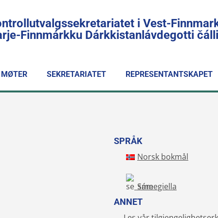
ntrollutvalgssekretariatet i Vest-Finnmar
rje-Finnmárkku Dárkkistanlávdegotti čál
MØTER
SEKRETARIATET
REPRESENTANTSKAPET
SPRÅK
Norsk bokmål
Sámegiella
ANNET
Les vår tilgjengelighetser