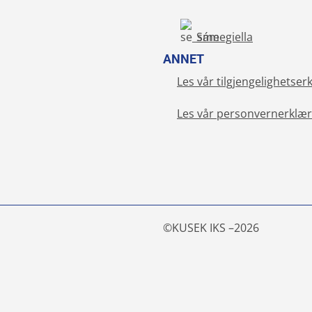
Sámegiella
ANNET
Les vår tilgjengelighetser
Les vår personvernerklær
©
KUSEK IKS –
2026