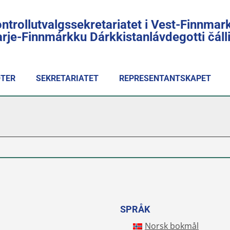
ntrollutvalgssekretariatet i Vest-Finnmar
rje-Finnmárkku Dárkkistanlávdegotti čál
TER
SEKRETARIATET
REPRESENTANTSKAPET
SPRÅK
Norsk bokmål