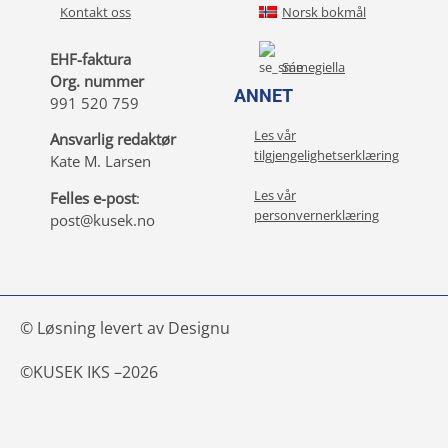
Kontakt oss
Norsk bokmål
EHF-faktura
Sámegiella
Org. nummer
ANNET
991 520 759
Les vår
Ansvarlig redaktør
tilgjengelighetserklæring
Kate M. Larsen
Les vår
Felles e-post
:
personvernerklæring
post@kusek.no
© Løsning levert av Designu
©
KUSEK IKS –
2026