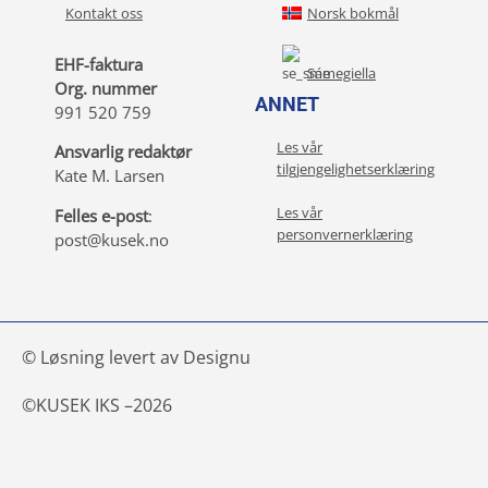
Kontakt oss
Norsk bokmål
EHF-faktura
Sámegiella
Org. nummer
ANNET
991 520 759
Les vår
Ansvarlig redaktør
tilgjengelighetserklæring
Kate M. Larsen
Les vår
Felles e-post
:
personvernerklæring
post@kusek.no
© Løsning levert av Designu
©
KUSEK IKS –
2026