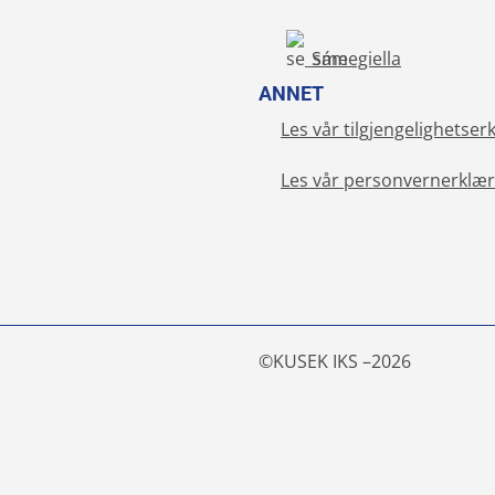
Sámegiella
ANNET
Les vår tilgjengelighetser
Les vår personvernerklær
©
KUSEK IKS –
2026