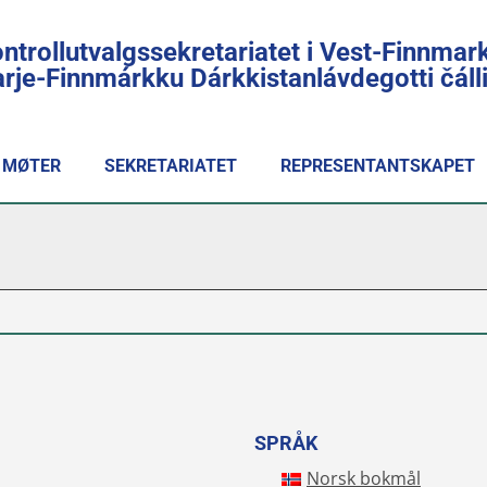
ntrollutvalgssekretariatet i Vest-Finnmar
rje-Finnmárkku Dárkkistanlávdegotti čál
MØTER
SEKRETARIATET
REPRESENTANTSKAPET
SPRÅK
Norsk bokmål