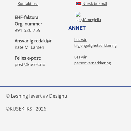
Kontakt oss
Norsk bokmål
EHF-faktura
Sámegiella
Org. nummer
ANNET
991 520 759
Les vår
Ansvarlig redaktør
tilgjengelighetserklæring
Kate M. Larsen
Les vår
Felles e-post
:
personvernerklæring
post@kusek.no
© Løsning levert av Designu
©
KUSEK IKS –
2026