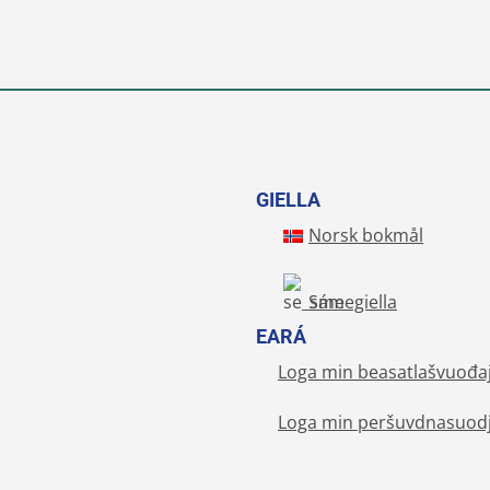
GIELLA
Norsk bokmål
Sámegiella
EARÁ
Loga min beasatlašvuođa
Loga min peršuvdnasuodj