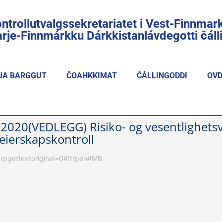
ntrollutvalgssekretariatet i Vest-Finnmar
rje-Finnmárkku Dárkkistanlávdegotti čál
JA BARGGUT
ČOAHKKIMAT
ČÁLLINGODDI
OVD
2020(VEDLEGG) Risiko- og vesentlighets
 eierskapskontroll
a-trpgettextoriginal=0#!trpen#MB