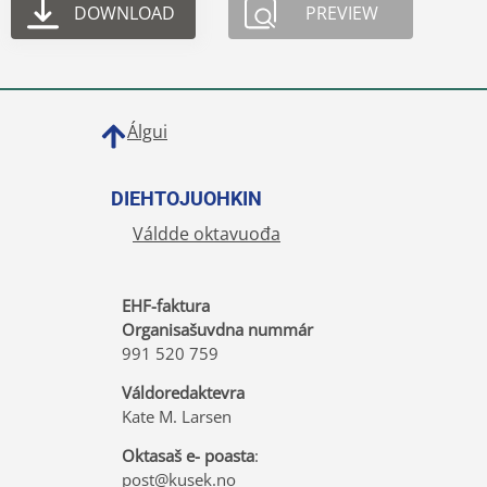
DOWNLOAD
PREVIEW
Álgui
DIEHTOJUOHKIN
Váldde oktavuođa
EHF-faktura
Organisašuvdna nummár
991 520 759
Váldoredaktevra
Kate M. Larsen
Oktasaš e- poasta
:
post@kusek.no