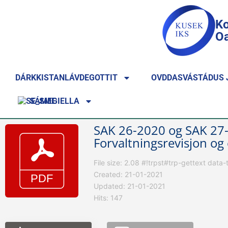
Ko
Oa
DÁRKKISTANLÁVDEGOTTIT
OVDDASVÁSTÁDUS 
SÁMEGIELLA
SAK 26-2020 og SAK 27-
Forvaltningsrevisjon og
File size: 2.08 #!trpst#trp-gettext dat
Created: 21-01-2021
Updated: 21-01-2021
Hits: 147