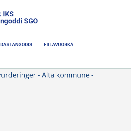
k IKS
lingoddi SGO
DASTANGODDI
FIILAVUORKÁ
vurderinger - Alta kommune -