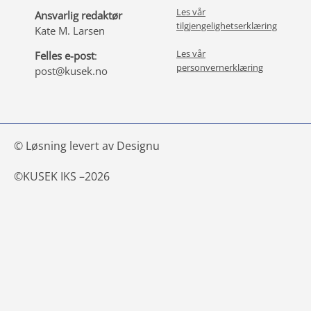
Les vår
Ansvarlig redaktør
tilgjengelighetserklæring
Kate M. Larsen
Les vår
Felles e-post
:
personvernerklæring
post@kusek.no
© Løsning levert av Designu
©
KUSEK IKS –
2026