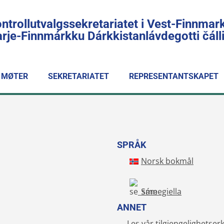
ntrollutvalgssekretariatet i Vest-Finnmar
rje-Finnmárkku Dárkkistanlávdegotti čál
MØTER
SEKRETARIATET
REPRESENTANTSKAPET
SPRÅK
Norsk bokmål
Sámegiella
ANNET
Les vår tilgjengelighetser