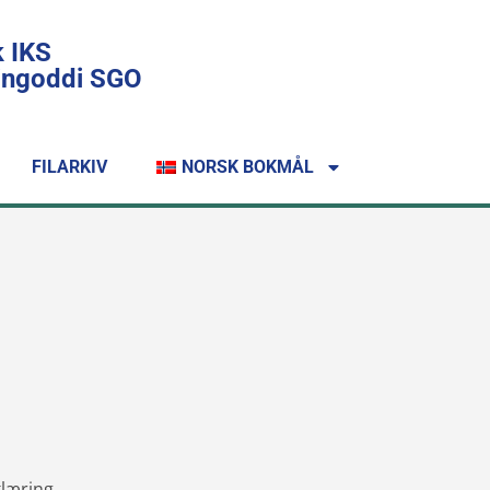
k IKS
lingoddi SGO
FILARKIV
NORSK BOKMÅL
klæring