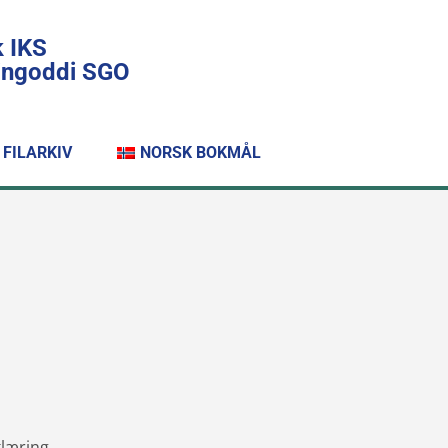
k IKS
lingoddi SGO
FILARKIV
NORSK BOKMÅL
klæring