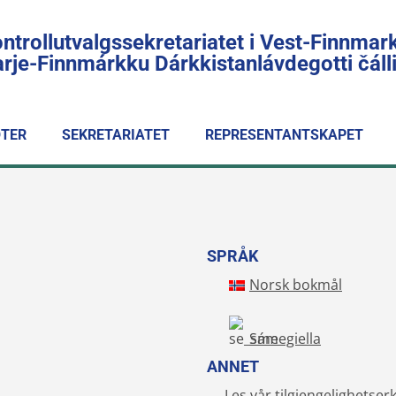
ntrollutvalgssekretariatet i Vest-Finnmar
rje-Finnmárkku Dárkkistanlávdegotti čál
TER
SEKRETARIATET
REPRESENTANTSKAPET
SPRÅK
Norsk bokmål
Sámegiella
ANNET
Les vår tilgjengelighetser