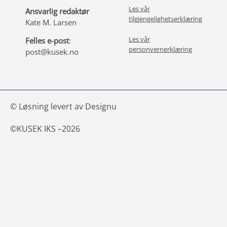
Les vår
Ansvarlig redaktør
tilgjengelighetserklæring
Kate M. Larsen
Les vår
Felles e-post
:
personvernerklæring
post@kusek.no
© Løsning levert av Designu
©
KUSEK IKS –
2026