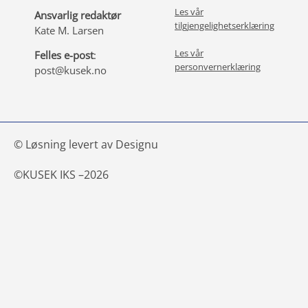
Les vår
Ansvarlig redaktør
tilgjengelighetserklæring
Kate M. Larsen
Les vår
Felles e-post
:
personvernerklæring
post@kusek.no
© Løsning levert av Designu
©
KUSEK IKS –
2026