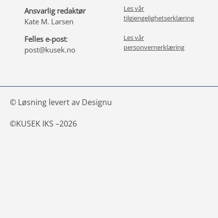
Les vår
Ansvarlig redaktør
tilgjengelighetserklæring
Kate M. Larsen
Les vår
Felles e-post
:
personvernerklæring
post@kusek.no
© Løsning levert av Designu
©
KUSEK IKS –
2026