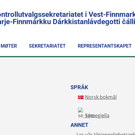
ntrollutvalgssekretariatet i Vest-Finnmar
rje-Finnmárkku Dárkkistanlávdegotti čál
MØTER
SEKRETARIATET
REPRESENTANTSKAPET
SPRÅK
Norsk bokmål
Sámegiella
ANNET
Les vår tilgjengelighetser