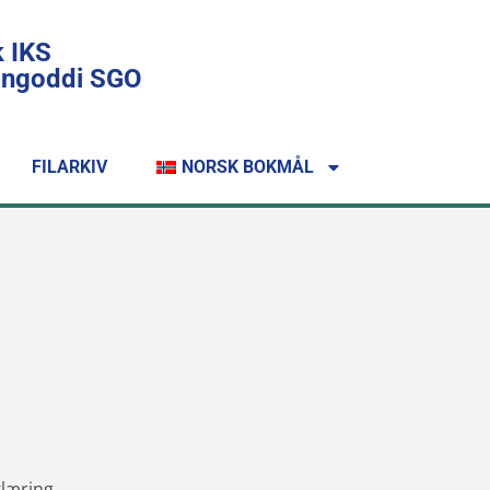
k IKS
lingoddi SGO
FILARKIV
NORSK BOKMÅL
klæring