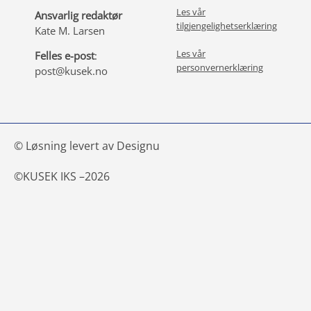
Les vår
Ansvarlig redaktør
tilgjengelighetserklæring
Kate M. Larsen
Les vår
Felles e-post
:
personvernerklæring
post@kusek.no
© Løsning levert av Designu
©
KUSEK IKS –
2026