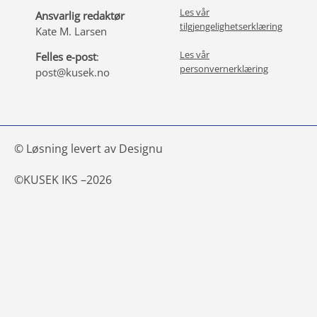
Les vår
Ansvarlig redaktør
tilgjengelighetserklæring
Kate M. Larsen
Les vår
Felles e-post
:
personvernerklæring
post@kusek.no
© Løsning levert av Designu
©
KUSEK IKS –
2026