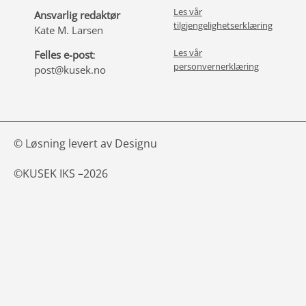
Les vår
Ansvarlig redaktør
tilgjengelighetserklæring
Kate M. Larsen
Les vår
Felles e-post
:
personvernerklæring
post@kusek.no
© Løsning levert av Designu
©
KUSEK IKS –
2026