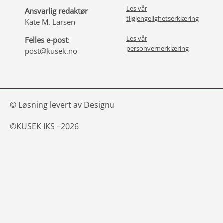
Les vår
Ansvarlig redaktør
tilgjengelighetserklæring
Kate M. Larsen
Les vår
Felles e-post
:
personvernerklæring
post@kusek.no
© Løsning levert av Designu
©
KUSEK IKS –
2026