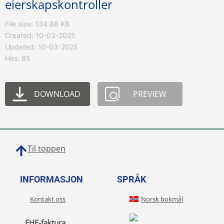
eierskapskontroller
File size: 134.88 KB
Created: 10-03-2025
Updated: 10-03-2025
Hits: 85
DOWNLOAD
PREVIEW
Til toppen
INFORMASJON
SPRÅK
Kontakt oss
Norsk bokmål
EHF-faktura