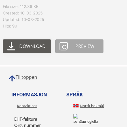
File size: 112.36 KB
Created: 10-03-2025
Updated: 10-03-2025
Hits: 99
DOWNLOAD
PREVIEW
Til toppen
INFORMASJON
SPRÅK
Kontakt oss
Norsk bokmål
EHF-faktura
Sámegiella
Org. nummer