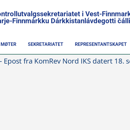
ntrollutvalgssekretariatet i Vest-Finnmar
rje-Finnmárkku Dárkkistanlávdegotti čál
MØTER
SEKRETARIATET
REPRESENTANTSKAPET
4 - Epost fra KomRev Nord IKS datert 18.