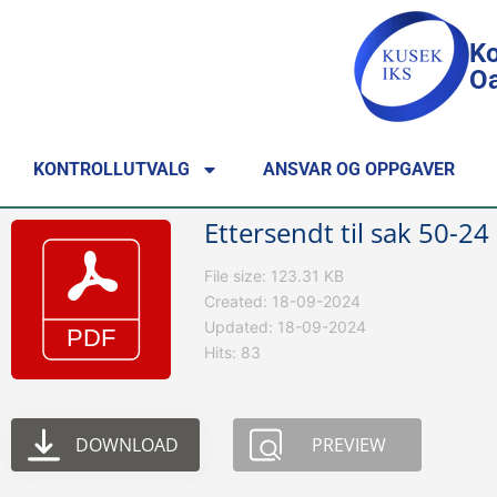
Ko
Oa
KONTROLLUTVALG
ANSVAR OG OPPGAVER
Ettersendt til sak 50-2
File size: 123.31 KB
Created: 18-09-2024
Updated: 18-09-2024
Hits: 83
DOWNLOAD
PREVIEW