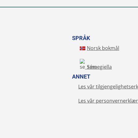
SPRÅK
Norsk bokmål
Sámegiella
ANNET
Les vår tilgjengelighetser
Les vår personvernerklær