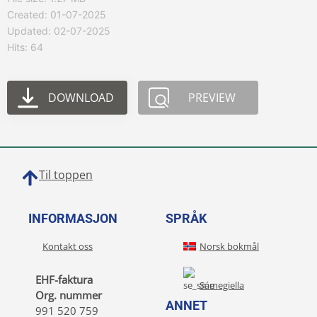
Created: 01-07-2025
Updated: 02-07-2025
Hits: 64
DOWNLOAD
PREVIEW
Til toppen
INFORMASJON
SPRÅK
Kontakt oss
Norsk bokmål
EHF-faktura
Sámegiella
Org. nummer
ANNET
991 520 759