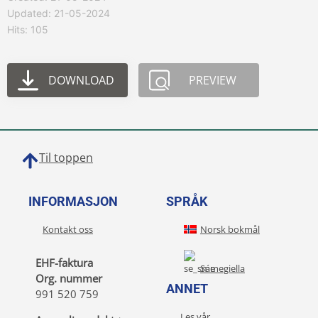
Updated: 21-05-2024
Hits: 105
DOWNLOAD
PREVIEW
Til toppen
INFORMASJON
SPRÅK
Kontakt oss
Norsk bokmål
EHF-faktura
Sámegiella
Org. nummer
ANNET
991 520 759
Les vår