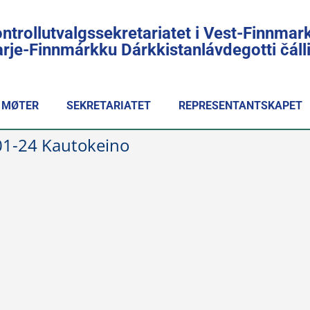
ntrollutvalgssekretariatet i Vest-Finnmar
rje-Finnmárkku Dárkkistanlávdegotti čál
MØTER
SEKRETARIATET
REPRESENTANTSKAPET
01-24 Kautokeino