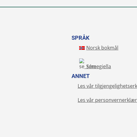
SPRÅK
Norsk bokmål
Sámegiella
ANNET
Les vår tilgjengelighetser
Les vår personvernerklær