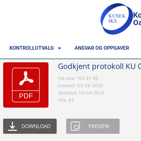
Ko
Oa
KONTROLLUTVALG
ANSVAR OG OPPGAVER
Godkjent protokoll KU 
File size: 153.47 KB
Created: 03-04-2024
Updated: 03-04-2024
Hits: 83
DOWNLOAD
PREVIEW