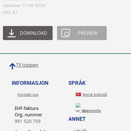
Updated: 11-06-2024
Hits: 87
DOWNLOAD
PREVIEW
Til toppen
INFORMASJON
SPRÅK
Kontakt oss
Norsk bokmål
EHF-faktura
Sámegiella
Org. nummer
ANNET
991 520 759
Les vår