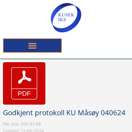
Godkjent protokoll KU Måsøy 040624
File size: 566.81 KB
Created: 11-06-2024