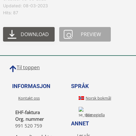
Updated: 08-03-2023
Hits: 87
DOWNLOAD
PREVIEW
Til toppen
INFORMASJON
SPRÅK
Kontakt oss
Norsk bokmål
EHF-faktura
Sámegiella
Org. nummer
ANNET
991 520 759
Les vår