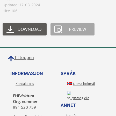
Updated: 17-03-2024
Hits: 106
DOWNLOAD
PREVIEW
Til toppen
INFORMASJON
SPRÅK
Kontakt oss
Norsk bokmål
EHF-faktura
Sámegiella
Org. nummer
ANNET
991 520 759
Les vår