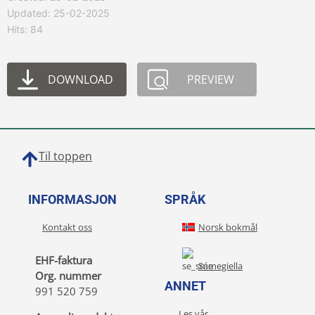
Updated: 25-02-2025
Hits: 84
DOWNLOAD
PREVIEW
Til toppen
INFORMASJON
SPRÅK
Kontakt oss
Norsk bokmål
EHF-faktura
Sámegiella
Org. nummer
ANNET
991 520 759
Les vår