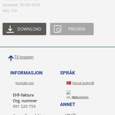
Updated: 18-09-2023
Hits: 114
DOWNLOAD
PREVIEW
Til toppen
INFORMASJON
SPRÅK
Kontakt oss
Norsk bokmål
EHF-faktura
Sámegiella
Org. nummer
ANNET
991 520 759
Les vår