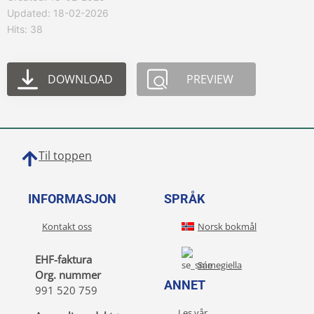
Updated: 18-02-2026
Hits: 38
DOWNLOAD
PREVIEW
Til toppen
INFORMASJON
SPRÅK
Kontakt oss
Norsk bokmål
EHF-faktura
Sámegiella
Org. nummer
ANNET
991 520 759
Les vår