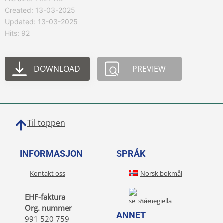
Created: 13-03-2025
Updated: 13-03-2025
Hits: 92
DOWNLOAD
PREVIEW
Til toppen
INFORMASJON
SPRÅK
Kontakt oss
Norsk bokmål
EHF-faktura
Sámegiella
Org. nummer
ANNET
991 520 759