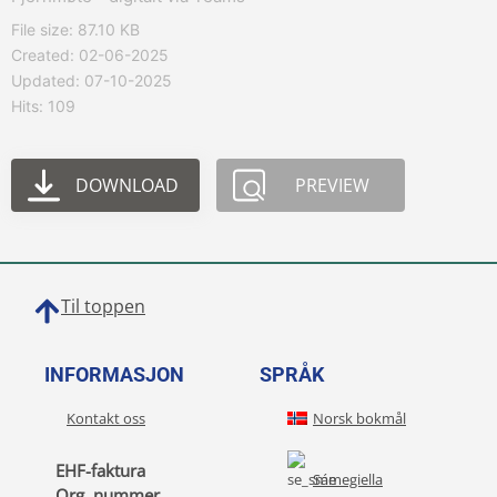
File size: 87.10 KB
Created: 02-06-2025
Updated: 07-10-2025
Hits: 109
DOWNLOAD
PREVIEW
Til toppen
INFORMASJON
SPRÅK
Kontakt oss
Norsk bokmål
EHF-faktura
Sámegiella
Org. nummer